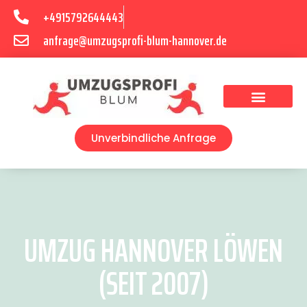
+4915792644443
anfrage@umzugsprofi-blum-hannover.de
Umzugsunternehmen Hannover
Umzugsservice Hannover
Unverbindliche Anfrage
UMZUG HANNOVER LÖWEN
(SEIT 2007)