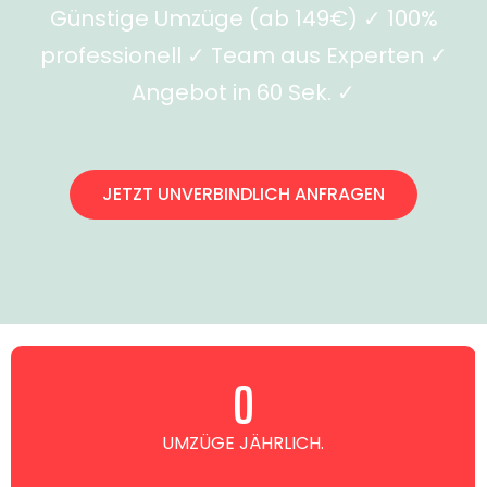
Günstige Umzüge (ab 149€) ✓ 100%
professionell ✓ Team aus Experten ✓
Angebot in 60 Sek. ✓
JETZT UNVERBINDLICH ANFRAGEN
0
UMZÜGE JÄHRLICH.