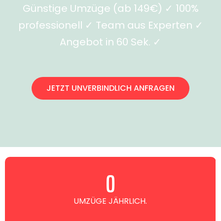
Günstige Umzüge (ab 149€) ✓ 100%
professionell ✓ Team aus Experten ✓
Angebot in 60 Sek. ✓
JETZT UNVERBINDLICH ANFRAGEN
0
UMZÜGE JÄHRLICH.