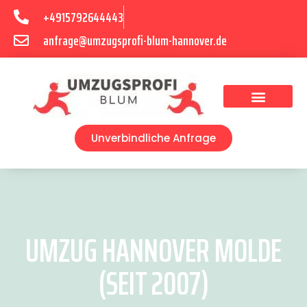
+4915792644443
anfrage@umzugsprofi-blum-hannover.de
Umzugsunternehmen Hannover
Umzugsservice Hannover
Unverbindliche Anfrage
UMZUG HANNOVER MOLDE
(SEIT 2007)