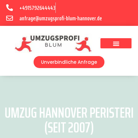
+4915792644443
anfrage@umzugsprofi-blum-hannover.de
Umzugsunternehmen Hannover
Umzugsservice Hannover
Unverbindliche Anfrage
UMZUG HANNOVER PERISTERI
(SEIT 2007)