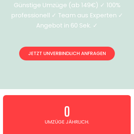
Günstige Umzüge (ab 149€) ✓ 100%
professionell ✓ Team aus Experten ✓
Angebot in 60 Sek. ✓
JETZT UNVERBINDLICH ANFRAGEN
0
UMZÜGE JÄHRLICH.