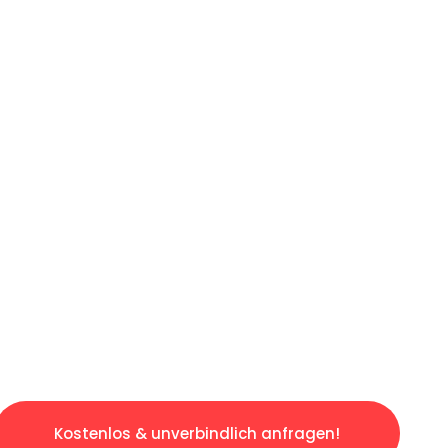
ICHES ANGEBOT IN
UNTER 60 S
ngslosen & sorgenfreien Umzug in Hannover: E
gestaltet. Lassen Sie uns den schweren Teil 
tspannten und kostengünstigen Servive!
Kostenlos & unverbindlich anfragen!