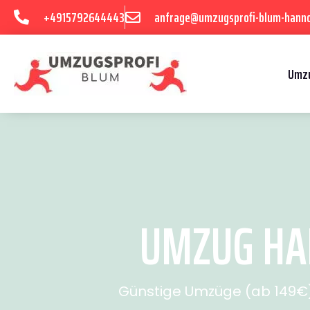
+4915792644443
anfrage@umzugsprofi-blum-hanno
Umzu
UMZUG HAN
Günstige Umzüge (ab 149€) 