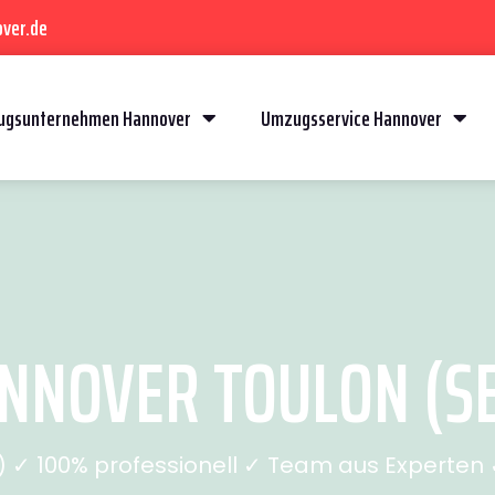
ver.de
gsunternehmen Hannover
Umzugsservice Hannover
NOVER TOULON (SE
✓ 100% professionell ✓ Team aus Experten ✓