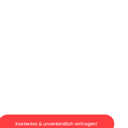
ICHES ANGEBOT IN
UNTER 60 S
ngslosen & sorgenfreien Umzug in Hannover: E
gestaltet. Lassen Sie uns den schweren Teil 
tspannten und kostengünstigen Servive!
Kostenlos & unverbindlich anfragen!