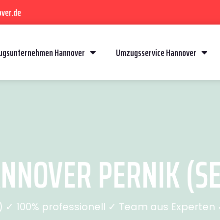
ver.de
gsunternehmen Hannover
Umzugsservice Hannover
NOVER PERNIK (SE
✓ 100% professionell ✓ Team aus Experten ✓