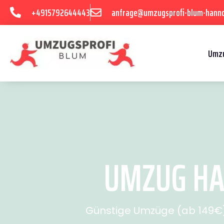
+4915792644443
anfrage@umzugsprofi-blum-hanno
Umzu
UMZUG HAN
Günstige Umzüge (ab 149€) 